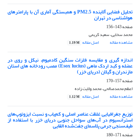
تحلیل فضایی آلاینده PM2.5 و همبستگی آماری آن با پارامترهای
هواشناسی در تهران
صفحه
143-156
محمد سخایی، سعید کریمی
مشاهده مقاله
اصل مقاله
1.19 M
اندازه گیری و مقایسه فلزات سنگین کادمیوم، نیکل و روی در
عضله و کبد اردک ماهی (Esox lucius) مصب رودخانه های استان
مازندران و گیلان (دریای خزر)
صفحه
157-170
اعظم محمدصالحی، محمد ولایت زاده
مشاهده مقاله
اصل مقاله
1.12 M
توزیع جغرافیایی غلظت عناصر اصلی و کم‌یاب و نسبت ایزوتوپ‌های
استرانسیوم در آب‌های سواحل جنوبی دریای خزر با استفاده از
طیف‌سنجی جرمی پلاسمای جفت‌شده القایی
صفحه
171-180