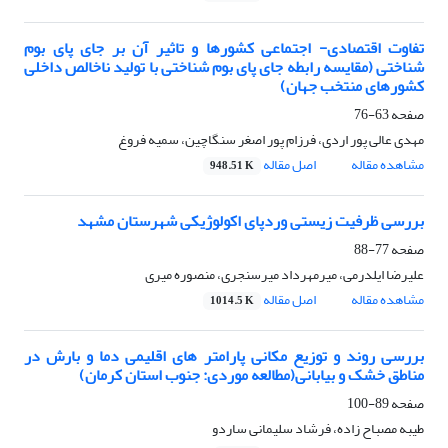
تفاوت اقتصادی- اجتماعی کشورها و تاثیر آن بر جای پای بوم
شناختی (مقایسه رابطه جای پای بوم شناختی با تولید ناخالص داخلی
کشورهای منتخب جهان)
صفحه
63-76
مهدی عالی پور اردی، فرزام پور اصغر سنگاچین، سمیه فروغ
مشاهده مقاله
اصل مقاله
948.51 K
بررسی ظرفیت زیستی وردپای اکولوژیکی شهرستان مشهد
صفحه
77-88
علیرضا ایلدرمی، میرمهرداد میرسنجری، منصوره میری
مشاهده مقاله
اصل مقاله
1014.5 K
بررسی روند و توزیع مکانی پارامتر های اقلیمی دما و بارش در
مناطق خشک و بیابانی(مطالعه موردی: جنوب استان کرمان)
صفحه
89-100
طیبه مصباح زاده، فرشاد سلیمانی ساردو