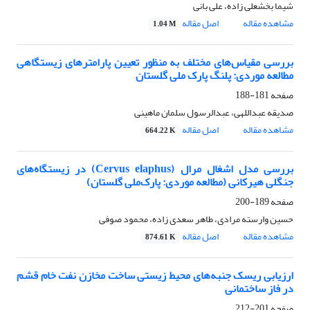
شیما بخشعلی زاده، علی بانی
مشاهده مقاله
اصل مقاله
1.04 M
بررسی مقیاس‌های مختلف به منظور تعیین پارامترهای زیستگاهی
مطالعه موردی: پلنگ پارک ملی گلستان
صفحه
181-188
صدیقه عبداللهی، عبدالرسول سلمان ماهینی
مشاهده مقاله
اصل مقاله
664.22 K
بررسی مدل اشغال مرال (Cervus elaphus) در زیستگاه‌های
جنگلی هیرکانی (مطالعه موردی: پارک‌ملی گلستان)
صفحه
189-200
حسین وارسته مرادی، طاهر سعدی زاده، محمود صوفی
مشاهده مقاله
اصل مقاله
874.61 K
ارزیابی ریسک جنبه‌های محیط زیستی ساخت مخازن نفت خام قشم
در فاز ساختمانی
صفحه
201-212