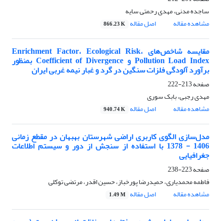
ساجده مدنی، مهدی رحمتی سایه
مشاهده مقاله
اصل مقاله
866.23 K
مقایسه شاخص‌های Enrichment Factor، Ecological Risk،
Pollution Load Index و Coefficient of Divergence بمنظور
برآورد آلودگی فلزات سنگین در گرد و غبار نیمه غربی ایران
صفحه
213-222
مهدی رجبی، بابک سوری
مشاهده مقاله
اصل مقاله
940.74 K
مدل‌سازی الگوی کاربری‌ اراضی شهرستان بهبهان در مقطع زمانی
1406 - 1378 با استفاده از سنجش از دور و سیستم اطلاعات
جغرافیایی
صفحه
223-238
فاطمه محمدیاری، حمیدرضا پورخباز، حسین اقدر، مرتضی توکلی
مشاهده مقاله
اصل مقاله
1.49 M