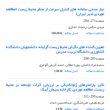
نیاز سنجی سامانه های کنترل سرعت از منظر محیط زیست (مطالعه
موردی شهر تهران)
صفحه
275-284
مهدی سالمی، رخشاد حجازی
مشاهده مقاله
اصل مقاله
589.88 K
تعیین کننده های نگرش محیط زیست گرایانه دانشجویان دانشکده
کشاورزی دانشگاه تربیت مدرس
صفحه
285-298
سمیه مرادحاصلی، پوریا عطائی، حمید کریمی گوغری
مشاهده مقاله
اصل مقاله
1.08 M
تاثیر پارامترهای ژئوتکنیکی بر ارزیابی اثرات توسعه بر محیط
زیست، مطالعه موردی: کارخانه سیمان آبیک
صفحه
299-311
مریم نعیمی، علی لشگری، عبدالحسین حداد
مشاهده مقاله
اصل مقاله
1.6 M