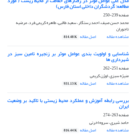
مدل علی عوامل موثر در رفتارهای حفاظت از محیط زیست ( مورد
مطالعه: گردشگران داخلی استان فارس)
صفحه
239-250
محمد حسن صیف، احمد رستگار، سعید طالبی، طاهره کریمی فرد، مرضیه
تاجوران
مشاهده مقاله
اصل مقاله
814.48 K
شناسایی و اولویت بندی عوامل موثر بر زنجیره تامین سبز در
شهرداری ها
صفحه
251-262
منیژه سبزی، اوژن کریمی
مشاهده مقاله
اصل مقاله
931.13 K
بررسی رابطه آموزش و عملکرد محیط زیستی با تاکید بر وضعیت
ایران
صفحه
263-274
حامد شیری، سروه اخرتی
مشاهده مقاله
اصل مقاله
816.44 K