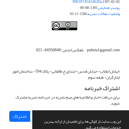
3065974541d620a
1397-02-05
پوستر همایش
1395-08-09
وضعیت مقالات نشریه
1394-11-10
This work is licensed under a
Creative Commons Attribution 4.0
.
International License
pubeia1@gmail.com تلفکس انجمن: 66950848- 021
خیابان انقلاب- خیابان قدس- ابتدای خ طالقانی- پلاک 594- ساختمان امور
ایثارگران- طبقه سوم
اشتراک خبرنامه
برای دریافت اخبار و اطلاعیه های مهم نشریه در خبرنامه نشریه مشترک
شوید.
اشتراک
این وب سایت از کوکی ها برای اطمینان از ارائه بهترین
خدمات استفاده می کند.