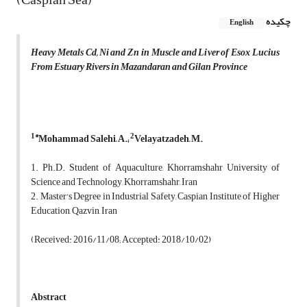
چکیده
English
Heavy Metals Cd, Ni and Zn in Muscle and Liver of Esox Lucius
From Estuary Rivers in Mazandaran and Gilan Province
1*
2
Mohammad Salehi, A.;
Velayatzadeh, M.
1. Ph.D. Student of Aquaculture, Khorramshahr University of
Science and Technology, Khorramshahr, Iran
2. Master's Degree in Industrial Safety, Caspian Institute of Higher
Education, Qazvin, Iran
(Received: 2016/11/08; Accepted: 2018/10/02)
Abstract