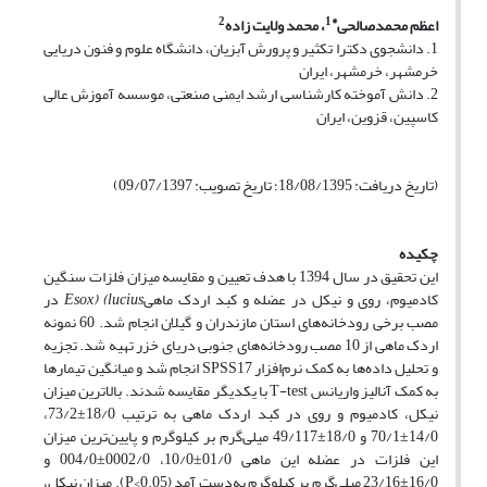
2
*1
اعظم محمدصالحی
، محمد ولایت ‌‌زاده
1. دانشجوی دکترا تکثیر و پرورش آبزیان، دانشگاه علوم و فنون دریایی
خرمشهر، خرمشهر، ایران
2. دانش آموخته کارشناسی ارشد ایمنی صنعتی، موسسه آموزش عالی
کاسپین، قزوین، ایران
(تاریخ دریافت: 18/08/1395؛ تاریخ تصویب: 09/07/1397)
چکیده
این تحقیق در سال 1394 با هدف تعیین و مقایسه میزان فلزات سنگین
کادمیوم، روی و نیکل در عضله و کبد اردک ماهی
lucius
(
)
Esox
در
مصب برخی رودخانه‌‌‌های استان مازندران و گیلان انجام شد. 60 نمونه
اردک ماهی از 10 مصب رودخانه‌های جنوبی دریای خزر تهیه شد. تجزیه
و تحلیل داده‌ها به کمک ‌نرم‌افزار SPSS17 انجام شد و میانگین تیمارها
به کمک آنالیز واریانس T-test با یکدیگر مقایسه شدند. بالاترین میزان
نیکل، کادمیوم و روی در کبد اردک ماهی به ترتیب 18/0±73/2،
14/0±70/1 و 18/0±49/117 میلی‌‌‌گرم بر کیلوگرم و پایین‌‌‌ترین میزان
این فلزات در عضله این ماهی 01/0±10/0، 0002/0±004/0 و
16/0±23/16 میلی‌‌‌گرم بر کیلوگرم به‌دست آمد (P<0.05). میزان نیکل،