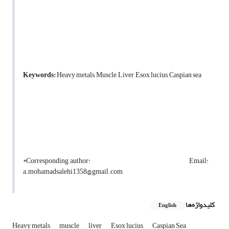
Keywords:
Heavy metals, Muscle, Liver, Esox lucius, Caspian sea
*Corresponding author: Email:
a.mohamadsalehi1358@gmail.com
کلیدواژه‌ها
English
Heavy metals
muscle
liver
Esox lucius
Caspian Sea