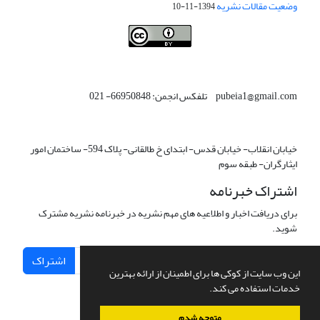
وضعیت مقالات نشریه
1394-11-10
This work is licensed under a
Creative Commons Attribution 4.0
.
International License
pubeia1@gmail.com تلفکس انجمن: 66950848- 021
خیابان انقلاب- خیابان قدس- ابتدای خ طالقانی- پلاک 594- ساختمان امور
ایثارگران- طبقه سوم
اشتراک خبرنامه
برای دریافت اخبار و اطلاعیه های مهم نشریه در خبرنامه نشریه مشترک
شوید.
اشتراک
این وب سایت از کوکی ها برای اطمینان از ارائه بهترین
خدمات استفاده می کند.
متوجه شدم