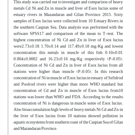
This study was carried out to investigate and comparison of heavy
metals Cd, Ni and Zn in muscle and liver of Esox lucius some of
estuary rivers in Mazandaran and Gilan Province, 2015. Sixty
samples of Esox lucius were collected from 10 Estuary Rivers in
the southern Caspian Sea. Data analysis was performed with the
software SPSS17 and comparison of the mean to T-test. The
highest concentration of Ni, Cd and Zn in liver of Esox lucius
were2.73±0.18, 1.70±0.14 and 117.49±0.18 mg/Kg and lowest
concentration this metals in muscle of this fish 0.10±0.01,
0.004±0.0002 and 16.23±0.16 mg/Kg respectively (P<0.05).
Concentration of Ni, Cd and Zn in liver of Esox lucius from all
stations were higher than muscle (P<0.05). In this research
concentration of Ni in muscle of Esox lucius in estuary of Sefidrod
and Poolrod rivers were higher than more WHO standard, but
concentration of Cd and Zn in muscle of Esox lucius from10
stations was lower than WHO and FDA. According to the results
concentration of Ni is dangerous in muscle some of Esox lucius.
Also bioaccumulation high levels of heavy metals Ni, Cd and Zn in
the liver of Esox lucius from 10 stations, showed pollution in
aquatic ecosystems from southern coast of the Caspian Sea of Gilan
and Mazandaran Province.