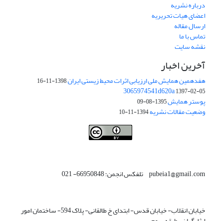
درباره نشریه
اعضای هیات تحریریه
ارسال مقاله
تماس با ما
نقشه سایت
آخرین اخبار
هفدهمین همایش ملی ارزیابی اثرات محیط زیستی ایران
1398-11-16
3065974541d620a
1397-02-05
پوستر همایش
1395-08-09
وضعیت مقالات نشریه
1394-11-10
This work is licensed under a
Creative Commons Attribution 4.0
.
International License
pubeia1@gmail.com تلفکس انجمن: 66950848- 021
خیابان انقلاب- خیابان قدس- ابتدای خ طالقانی- پلاک 594- ساختمان امور
ایثارگران- طبقه سوم