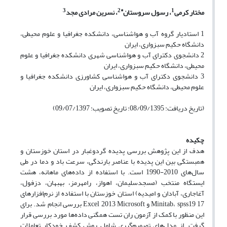
3
*2
1
مختار کرمی
، رسول سروستان
، نسرین مرادی مجد
1 استادیار گروه آب و هواشناسی، دانشکده جغرافیا و علوم محیطی،
دانشگاه حکیم سبزواری، ایران
2 دانشجوی دکترای آب و هواشناسی شهری دانشکده جغرافیا و علوم
محیطی، دانشگاه حکیم سبزواری، ایران
3 دانشجوی دکترای آب و هواشناسی کشاورزی دانشکده جغرافیا و
علوم محیطی، دانشگاه حکیم سبزواری، ایران
(تاریخ دریافت: 08/09/1395؛ تاریخ تصویب: 09/07/1397)
چکیده
هدف از این پژوهش بررسی پدیده گردوغبار در استان خوزستان و
همبستگی بین این پدیده با عناصر بارندگی، سرعت باد و دما در طی
سال‌های 2010-1990 است. با استفاده از داده‌های ماهانه، هشت
ایستگاه منتخب (مسجدسلیمان، اهواز، رامهرمز، بهبهان، دزفول،
آغاجاری، آبادان و امیدیه) استان خوزستان با استفاده از نرم‌افزارهای
17 Minitab، spss19 و Excel 2013 Microsoft بررسی انجام شد. برای
این منظور با کمک از آزمون ران تست همگنی داده‌ها مورد بررسی قرار
گرفت. از مدل‌های تصمیم‌گیری شامل روش کشف خودکار تعاملات