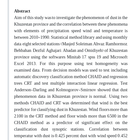
Abstract
Aim of this study was to investigate the phenomenon of dust in the
Khuzestan province and the correlation between these phenomena
with elements of precipitation, speed wind and temperature is
between 2010-1990. Statistical method library and using monthly
data, eight selected stations (Masjed Soleiman, Ahvaz, Ramhormoz,
Behbahan, Dezful, Aghajari, Abadan and Omidiyeh) of Khuzestan
province using the softwares Minitab 17, spss 19 and Microsoft
Excel 2013. For this purpose, using test homogeneity was
examined data. From decision models was used to test, including
automatic discovery classification method CHAID and regression
trees CRT and test multiple interaction linear regression. Test
Anderson-Darling and Kolmogorov-Smirnov showed that dust
phenomenon data in Khuzestan province is normal. Using two
methods CHAID and CRT was determined that wind is the best
predictor for classifying dust in Khuzestan. Wind floors more than
2,100 in the CRT method and floor winds more than 6,500 in the
CHAID method as a predictor of significant effect on the
classification dust synoptic stations. Correlation between
temperatur with dust is 0.425 percent, dust with wind speed 0.452