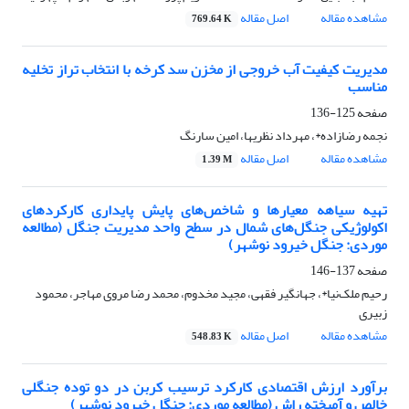
مشاهده مقاله
اصل مقاله
769.64 K
مدیریت کیفیت آب خروجی از مخزن سد کرخه با انتخاب تراز تخلیه
مناسب
صفحه
125-136
نجمه‌ رضازاده*، مهرداد ‌نظریها، امین‌ سارنگ
مشاهده مقاله
اصل مقاله
1.39 M
تهیه سیاهه معیار‌ها و شاخص‌های پایش پایداری کارکردهای
اکولوژیکی جنگل‌های شمال در سطح واحد مدیریت جنگل (مطالعه
موردی: جنگل خیرود نوشهر)
صفحه
137-146
رحیم ملک‌نیا*، جهانگیر فقهی، مجید مخدوم، محمد رضا مروی مهاجر، محمود
زبیری
مشاهده مقاله
اصل مقاله
548.83 K
برآورد ارزش اقتصادی کارکرد ترسیب کربن در دو توده جنگلی
خالص و آمیخته راش (مطالعه موردی: جنگل خیرود نوشهر)