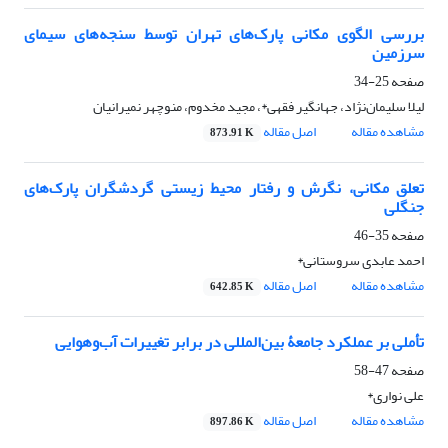
بررسی الگوی مکانی پارک‌های تهران توسط سنجه‌های سیمای
سرزمین
صفحه
25-34
لیلا سلیمان‌نژاد، جهانگیر فقهی*، مجید مخدوم، منوچهر نمیرانیان
مشاهده مقاله
اصل مقاله
873.91 K
تعلق مکانی، نگرش و رفتار محیط‌ زیستی گردشگران پارک‌های
جنگلی
صفحه
35-46
احمد عابدی سروستانی*
مشاهده مقاله
اصل مقاله
642.85 K
تأملی بر عملکرد جامعۀ بین‌المللی در برابر تغییرات آب‌وهوایی
صفحه
47-58
علی نواری*
مشاهده مقاله
اصل مقاله
897.86 K