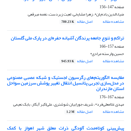
صفحه
147-156
ضیاءالدین باده‌یان*، زهرا مشایخی، لعبت زبردست، نغمه مبرقعی
مشاهده مقاله
اصل مقاله
780.23 K
تراکم و تنوع جامعه پرندگان آشیانه حفره‌ای در پارک ملی گلستان
صفحه
157-166
حسین وارسته مرادی*
مشاهده مقاله
اصل مقاله
945.93 K
مقایسه الگوریتم‌های رگرسیون لجستیک و شبکه عصبی مصنوعی
در مدل‌سازی تجربی پتانسیل انتقال تغییر پوشش سرزمین سواحل
استان مازندران
صفحه
167-176
مهدی غلامعلی‌فرد*، شریف جورابیان شوشتری، علی‌اکبر آبکار، بابک نعیمی
مشاهده مقاله
اصل مقاله
1.2 M
پیش‌بینی کوتاه‌مدت آلودگی ذرات معلق شهر اهواز با کمک