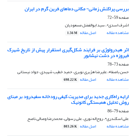
بررسی پراکنش زمانی- ‌مکانی دماهای فرین گرم در ایران
صفحه
59-72
اشرف اسدی*، سید ابوالفضل مسعودیان
مشاهده مقاله
اصل مقاله
1.56 M
اثر هیدرولوژی بر فرایند شکل‌گیری استقرار پیش از تاریخ شهرک
فیروزه در دشت نیشابور
صفحه
73-78
حسن باصفا٭، علیرضا هژبری نوبری، حمید خطیب شهیدی، جواد نیستانی
مشاهده مقاله
اصل مقاله
698.22 K
ارایه راه‌کاری جدید برای مدیریت کیفی رودخانه سفیدرود بر مبنای
روش تحلیل همبستگی کانونیک
صفحه
79-86
علی اسکندری*، روح‌اله نوری، علی رسولی، محمدرضا وصالی ناصح
مشاهده مقاله
اصل مقاله
803.26 K