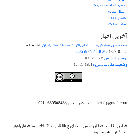
اعضای هیات تحریریه
ارسال مقاله
تماس با ما
نقشه سایت
آخرین اخبار
هفدهمین همایش ملی ارزیابی اثرات محیط زیستی ایران
1398-11-16
3065974541d620a
1397-02-05
پوستر همایش
1395-08-09
وضعیت مقالات نشریه
1394-11-10
This work is licensed under a
Creative Commons Attribution 4.0
.
International License
pubeia1@gmail.com تلفکس انجمن: 66950848- 021
خیابان انقلاب- خیابان قدس- ابتدای خ طالقانی- پلاک 594- ساختمان امور
ایثارگران- طبقه سوم