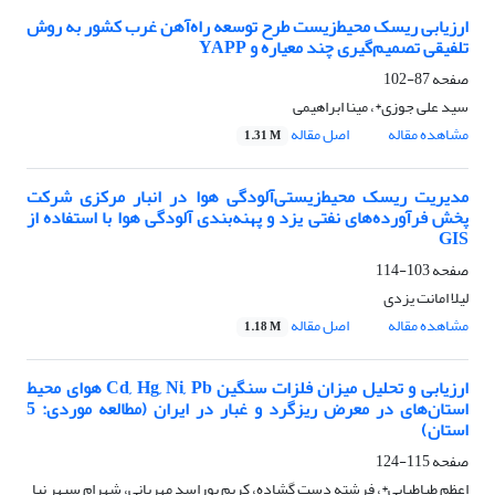
ارزیابی ریسک محیط‌زیست طرح توسعه راه‌آهن غرب کشور به روش
تلفیقی تصمیم‌گیری چند معیاره و YAPP
صفحه
87-102
سید علی جوزی*، مینا ابراهیمی
مشاهده مقاله
اصل مقاله
1.31 M
مدیریت ریسک محیط‌‌زیستی‌‌آلودگی‌‌ هوا‌ در انبار مرکزی شرکت
پخش فرآورده‌‌های نفتی یزد و پهنه‌‌بندی آلودگی هوا با استفاده از
GIS
صفحه
103-114
لیلا امانت یزدی
مشاهده مقاله
اصل مقاله
1.18 M
ارزیابی و تحلیل میزان فلزات سنگین Cd, Hg, Ni, Pb هوای محیط
استان‌های در معرض ریزگرد و غبار در ایران (مطالعه موردی: 5
استان)
صفحه
115-124
اعظم طباطبایی*، فرشته دست گشاده، کریم پوراسد مهربانی، شهرام سپهر نیا